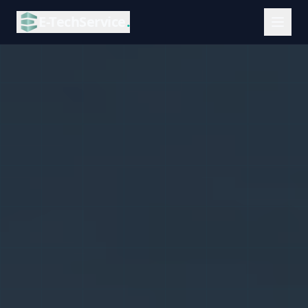
E-TechService
.
Leistungen
Alle Leistungen
Glasfaserausbau (FTTH)
E-Ladestationen
Mobilfunkmaste (5G/LTE)
Solaranlagen
LED-Displays
Sicherheitssysteme